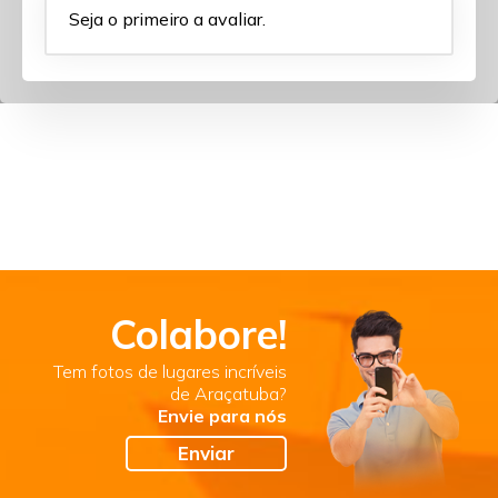
Seja o primeiro a avaliar.
Colabore!
Tem fotos de lugares incríveis
de Araçatuba?
Envie para nós
Enviar