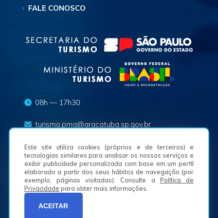
FALE CONOSCO
08h — 17h30
turismo.pma@aracatuba.sp.gov.br
(18) 3625-8636
Este site utiliza cookies (próprios e de terceiros) e
tecnologias similares para analisar os nossos serviços e
exibir publicidade personalizada com base em um perfil
Av. Waldemar Alves, n.º 50, Bairro São Joaquim -
elaborado a partir dos seus hábitos de navegação (por
16050-225
exemplo, páginas visitadas). Consulte a
Política de
Privacidade
para obter mais informações.
ACEITAR