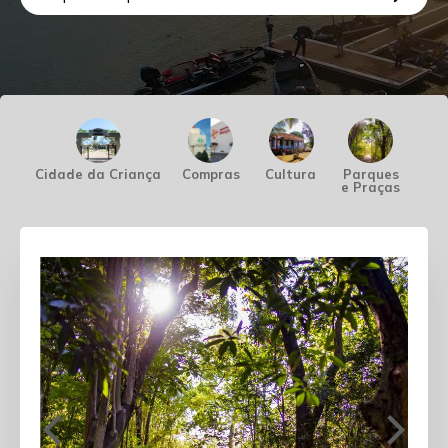
Cidade da Criança
Compras
Cultura
Parques
Pes
e Praças
Náu