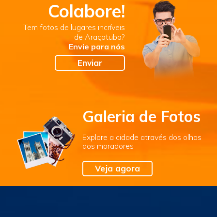
Colabore!
Tem fotos de lugares incríveis
de Araçatuba?
Envie para nós
Enviar
Galeria de Fotos
Explore a cidade através dos olhos
dos moradores
Veja agora