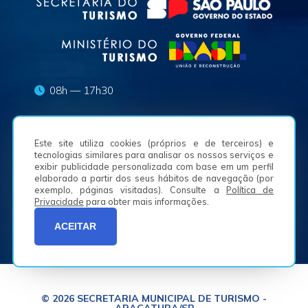
08h — 17h30
turismo.pma@aracatuba.sp.gov.br
Este site utiliza cookies (próprios e de terceiros) e
(18) 3625-8636
tecnologias similares para analisar os nossos serviços e
exibir publicidade personalizada com base em um perfil
elaborado a partir dos seus hábitos de navegação (por
Av. Waldemar Alves, n.º 50, Bairro São Joaquim -
exemplo, páginas visitadas). Consulte a
Política de
16050-225
Privacidade
para obter mais informações.
ACEITAR
© 2026 SECRETARIA MUNICIPAL DE TURISMO -