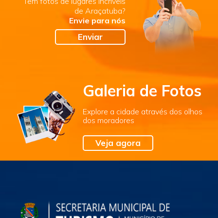
Tem fotos de lugares incríveis
de Araçatuba?
Envie para nós
Enviar
Galeria de Fotos
Explore a cidade através dos olhos
dos moradores
Veja agora