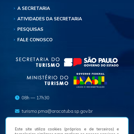
A SECRETARIA
ATIVIDADES DA SECRETARIA
PESQUISAS
FALE CONOSCO
08h — 17h30
turismo.pma@aracatuba.sp.gov.br
(18) 3625-8636
Este site utiliza cookies (próprios e de terceiros) e
tecnologias similares para analisar os nossos serviços e