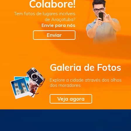
Colabore!
Tem fotos de lugares incríveis
de Araçatuba?
Envie para nós
Enviar
Galeria de Fotos
Explore a cidade através dos olhos
dos moradores
Veja agora