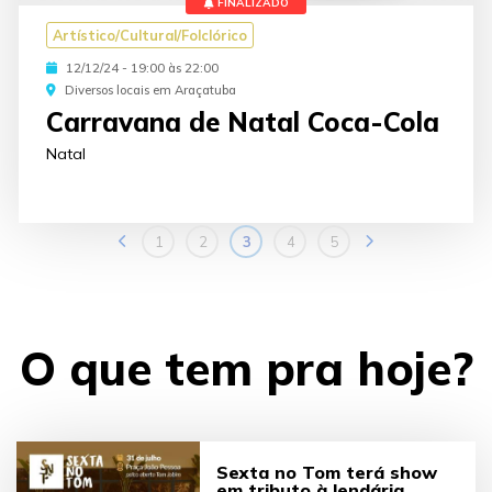
FINALIZADO
Artístico/Cultural/Folclórico
12/12/24 - 19:00 às 22:00
Diversos locais em Araçatuba
Carravana de Natal Coca-Cola
Natal
1
2
3
4
5
O que tem pra hoje?
Sexta no Tom terá show
em tributo à lendária