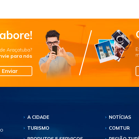
abore!
E
s de Araçatuba?
m
nvie para nós
Enviar
A CIDADE
NOTÍCIAS
TURISMO
COMTUR
PRODUTOS E SERVIÇOS
REGIÃO TUR