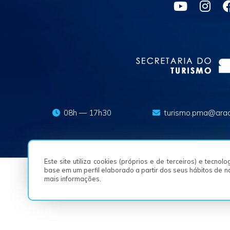
08h — 17h30
turismo.pma@arac
Este site utiliza cookies (próprios e de terceiros) e tecno
base em um perfil elaborado a partir dos seus hábitos de 
mais informações.