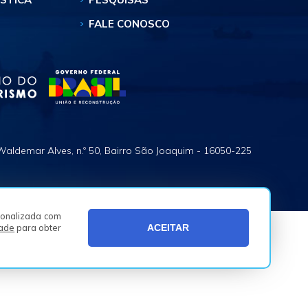
FALE CONOSCO
Waldemar Alves, n.º 50, Bairro São Joaquim - 16050-225
rsonalizada com
dade
para obter
ACEITAR