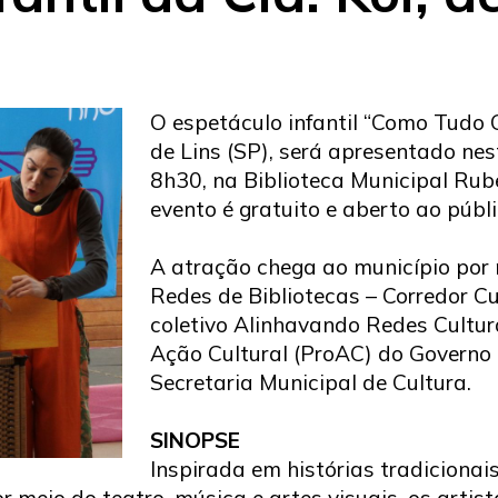
O espetáculo infantil “Como Tudo C
de Lins (SP), será apresentado nest
8h30, na Biblioteca Municipal Ru
evento é gratuito e aberto ao públi
A atração chega ao município por 
Redes de Bibliotecas – Corredor Cu
coletivo Alinhavando Redes Cultur
Ação Cultural (ProAC) do Governo 
Secretaria Municipal de Cultura.
SINOPSE
Inspirada em histórias tradicionai
r meio do teatro, música e artes visuais, os arti