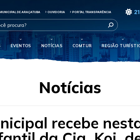
21
MUNICIPAL DE ARAÇATUBA
OUVIDORIA
PORTAL TRANSPARÊNCIA
S
EVENTOS
NOTÍCIAS
COMTUR
REGIÃO TURÍSTI
Notícias
nicipal recebe nesta
antil da Cia. Koi, d