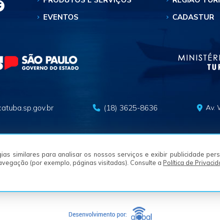
EVENTOS
CADASTUR
atuba.sp.gov.br
(18) 3625-8636
Av. 
logias similares para analisar os nossos serviços e exibir publicidade pe
navegação (por exemplo, páginas visitadas). Consulte a
Política de Privaci
© 2026 SECRETARIA MUNICIPAL DE TURISMO - ARAÇATUBA/SP
Termos e Condições
Política de Privacidade